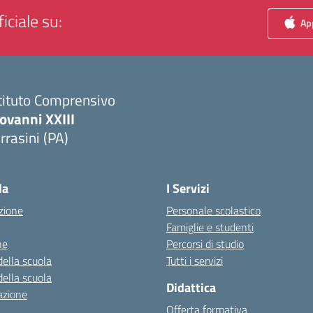
iciale su:
App
tituto Comprensivo
ovanni XXIII
rrasini (PA)
Visita la pagina iniziale della scuola
la
I Servizi
zione
Personale scolastico
Famiglie e studenti
ne
Percorsi di studio
della scuola
Tutti i servizi
della scuola
Didattica
azione
Offerta formativa