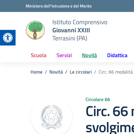
Vai ai contenuti
Vai al menu di navigazione
Vai al footer
Ministero dell'Istruzione e del Merito
Istituto Comprensivo
Giovanni XXIII
Apri la barra degli strumenti
Terrasini (PA)
Scuola
Servizi
Novità
Didattica
Home
Novità
Le circolari
Circ. 66 modalità
Circolare 66
Circ. 66
svolgime