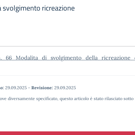
à svolgimento ricreazione
n._66_Modalita_di_svolgimento_della_ricreazione
o:
29.09.2025
-
Revisione:
29.09.2025
ove diversamente specificato, questo articolo è stato rilasciato sott