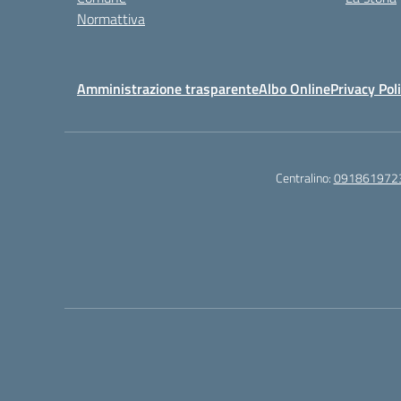
Normattiva
Amministrazione trasparente
Albo Online
Privacy Pol
Centralino:
091861972