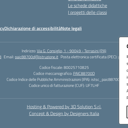
Le schede didattiche
I progetti delle classi
icy
Dichiarazione di accessibilità
Note legali
Indirizzo:
Via G. Consiglio, 1 - 90049 - Terrasini (PA)
3
Email:
paic88700d@istruzione.it
Posta elettronica certificata (PEC):
paic8
Codice fiscale: 80025710825
Codice meccanografico:
PAIC88700D
Codice Indice delle Pubbliche Amministrazioni (IPA): istsc_paic88700d
Codice unico di fatturazione (CUF): UF7LHF
Hosting & Powered by 3D Solution S.r.l.
Concept & Design by Designers Italia