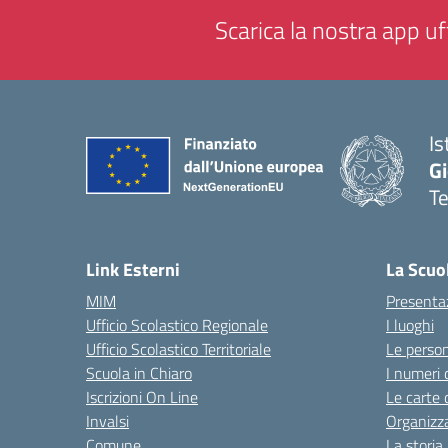
Scarica la nostra app uff
Is
Gi
Te
— 
Link Esterni
La Scuo
MIM
Presenta
Ufficio Scolastico Regionale
I luoghi
Ufficio Scolastico Territoriale
Le perso
Scuola in Chiaro
I numeri 
Iscrizioni On Line
Le carte 
Invalsi
Organizz
Comune
La storia