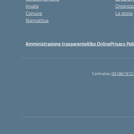
Invalsi
Organizz
Comune
La storia
Normattiva
Amministrazione trasparente
Albo Online
Privacy Pol
Centralino:
091861972