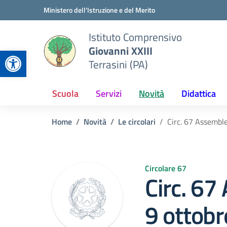
Vai ai contenuti
Vai al menu di navigazione
Vai al footer
Ministero dell'Istruzione e del Merito
Istituto Comprensivo
Giovanni XXIII
Apri la barra degli strumenti
Terrasini (PA)
Scuola
Servizi
Novità
Didattica
Home
Novità
Le circolari
Circ. 67 Assembl
Circolare 67
Circ. 67
9 ottob