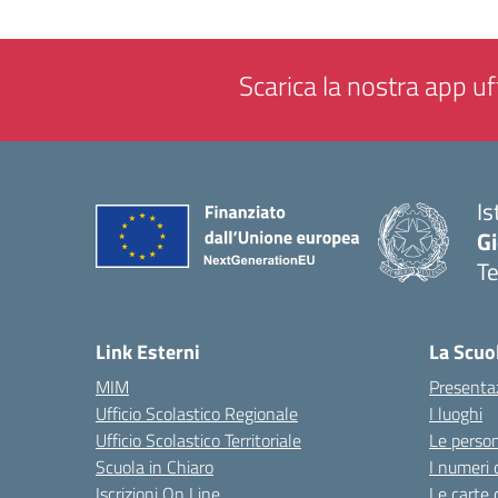
Scarica la nostra app uff
Is
Gi
Te
— 
Link Esterni
La Scuo
MIM
Presenta
Ufficio Scolastico Regionale
I luoghi
Ufficio Scolastico Territoriale
Le perso
Scuola in Chiaro
I numeri 
Iscrizioni On Line
Le carte 