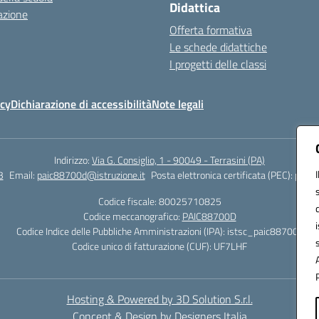
Didattica
azione
Offerta formativa
Le schede didattiche
I progetti delle classi
icy
Dichiarazione di accessibilità
Note legali
Indirizzo:
Via G. Consiglio, 1 - 90049 - Terrasini (PA)
3
Email:
paic88700d@istruzione.it
Posta elettronica certificata (PEC):
paic8
Codice fiscale: 80025710825
Codice meccanografico:
PAIC88700D
Codice Indice delle Pubbliche Amministrazioni (IPA): istsc_paic88700d
Codice unico di fatturazione (CUF): UF7LHF
Hosting & Powered by 3D Solution S.r.l.
Concept & Design by Designers Italia