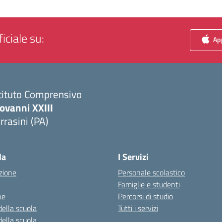
iciale su:
App
tituto Comprensivo
ovanni XXIII
rrasini (PA)
Visita la pagina iniziale della scuola
la
I Servizi
zione
Personale scolastico
Famiglie e studenti
ne
Percorsi di studio
della scuola
Tutti i servizi
della scuola