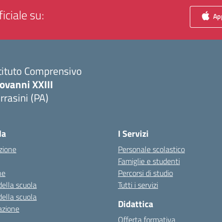
iciale su:
App
tituto Comprensivo
ovanni XXIII
rrasini (PA)
Visita la pagina iniziale della scuola
la
I Servizi
zione
Personale scolastico
Famiglie e studenti
ne
Percorsi di studio
della scuola
Tutti i servizi
della scuola
Didattica
azione
Offerta formativa