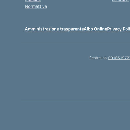
Normattiva
Amministrazione trasparente
Albo Online
Privacy Pol
Centralino:
091861972