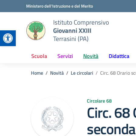
Vai ai contenuti
Vai al menu di navigazione
Vai al footer
Ministero dell'Istruzione e del Merito
Istituto Comprensivo
Giovanni XXIII
Apri la barra degli strumenti
Terrasini (PA)
Scuola
Servizi
Novità
Didattica
Home
Novità
Le circolari
Circ. 68 Orario s
Circolare 68
Circ. 68
seconda