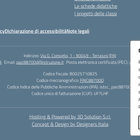
Le schede didattiche
I progetti delle classi
icy
Dichiarazione di accessibilità
Note legali
Indirizzo:
Via G. Consiglio, 1 - 90049 - Terrasini (PA)
3
Email:
paic88700d@istruzione.it
Posta elettronica certificata (PEC):
paic8
Codice fiscale: 80025710825
Codice meccanografico:
PAIC88700D
Codice Indice delle Pubbliche Amministrazioni (IPA): istsc_paic88700d
Codice unico di fatturazione (CUF): UF7LHF
Hosting & Powered by 3D Solution S.r.l.
Concept & Design by Designers Italia