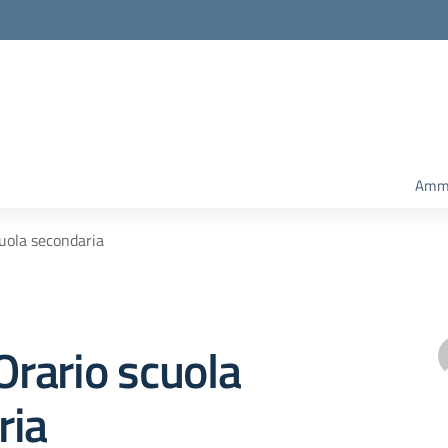
Ammi
cuola secondaria
 Orario scuola
ria