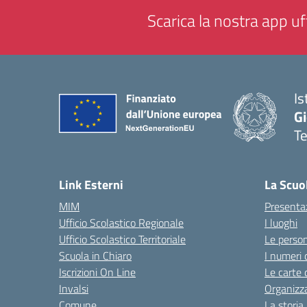
Scarica la nostra app uff
Is
Gi
Te
— 
Link Esterni
La Scuo
MIM
Presenta
Ufficio Scolastico Regionale
I luoghi
Ufficio Scolastico Territoriale
Le perso
Scuola in Chiaro
I numeri 
Iscrizioni On Line
Le carte 
Invalsi
Organizz
Comune
La storia