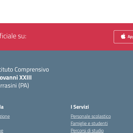
iciale su:
App
tituto Comprensivo
ovanni XXIII
rrasini (PA)
Visita la pagina iniziale della scuola
la
I Servizi
zione
Personale scolastico
Famiglie e studenti
ne
Percorsi di studio