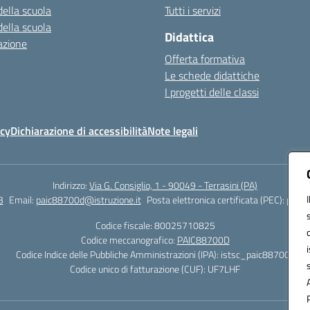
della scuola
Tutti i servizi
della scuola
Didattica
azione
Offerta formativa
Le schede didattiche
I progetti delle classi
icy
Dichiarazione di accessibilità
Note legali
Indirizzo:
Via G. Consiglio, 1 - 90049 - Terrasini (PA)
3
Email:
paic88700d@istruzione.it
Posta elettronica certificata (PEC):
paic8
Codice fiscale: 80025710825
Codice meccanografico:
PAIC88700D
Codice Indice delle Pubbliche Amministrazioni (IPA): istsc_paic88700d
Codice unico di fatturazione (CUF): UF7LHF