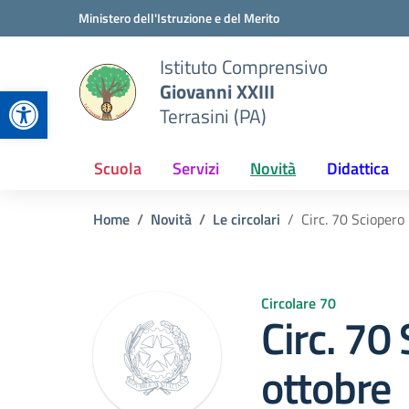
Vai ai contenuti
Vai al menu di navigazione
Vai al footer
Ministero dell'Istruzione e del Merito
Istituto Comprensivo
Giovanni XXIII
Apri la barra degli strumenti
Terrasini (PA)
Scuola
Servizi
Novità
Didattica
Home
Novità
Le circolari
Circ. 70 Scioper
Circolare 70
Circ. 70
ottobre