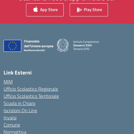
App Store
Play Store
Istituto Comprensivo
Giovanni XXIII
Terrasini (PA)
— Visita la pagina iniziale della scuola
Link Esterni
MIM
Ufficio Scolastico Regionale
Ufficio Scolastico Territoriale
Scuola in Chiaro
Iscrizioni On Line
Invalsi
Comune
Normattiva