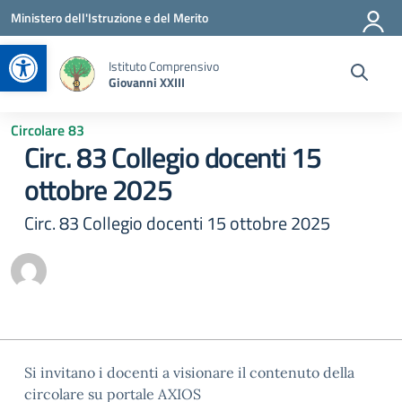
Vai ai contenuti
Vai al menu di navigazione
Vai al footer
Ministero dell'Istruzione e del Merito
Apri la barra degli strumenti
Istituto Comprensivo
Giovanni XXIII
Circolare 83
Circ. 83 Collegio docenti 15
ottobre 2025
Circ. 83 Collegio docenti 15 ottobre 2025
Si invitano i docenti a visionare il contenuto della
circolare su portale AXIOS