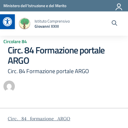
Vai ai contenuti
Vai al menu di navigazione
Vai al footer
Ministero dell'Istruzione e del Merito
Apri la barra degli strumenti
Istituto Comprensivo
Giovanni XXIII
Circolare 84
Circ. 84 Formazione portale
ARGO
Circ. 84 Formazione portale ARGO
Circ._84_formazione_ARGO