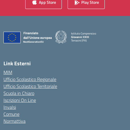
App Store
Play Store
Istituto Comprensivo
Giovanni XXIII
Terrasini (PA)
— Visita la pagina iniziale della scuola
Link Esterni
MIM
Ufficio Scolastico Regionale
Ufficio Scolastico Territoriale
Scuola in Chiaro
Iscrizioni On Line
Invalsi
Comune
Normattiva