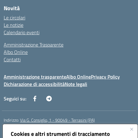
Novità
Le circolari
Le notizie
Calendario eventi
Amministrazione Trasparente
Albo Online
Contatti
Amministrazione trasparente
Albo Online
Privacy Policy
Dichiarazione di accessibilità
Note legali
Seguici su:
Indirizzo:
Via G. Consiglio, 1 - 90049 - Terrasini (PA)
Centralino:
0918619723
Email:
paic88700d@istruzione.it
Posta elettronica certificata (PEC):
Cookies e altri strumenti di tracciamento
paic88700d@pec.istruzione.it