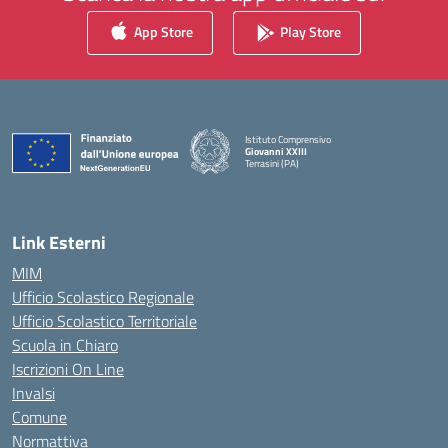
App Store
Play Store
Istituto Comprensivo
Giovanni XXIII
Terrasini (PA)
— Visita la pagina iniziale della scuola
Link Esterni
MIM
Ufficio Scolastico Regionale
Ufficio Scolastico Territoriale
Scuola in Chiaro
Iscrizioni On Line
Invalsi
Comune
Normattiva