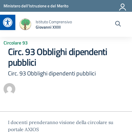
Vai ai contenuti
Vai al menu di navigazione
Vai al footer
Ministero dell'Istruzione e del Merito
Apri la barra degli strumenti
Istituto Comprensivo
Giovanni XXIII
Circolare 93
Circ. 93 Obblighi dipendenti
pubblici
Circ. 93 Obblighi dipendenti pubblici
I docenti prenderanno visione della circolare su
portale AXIOS