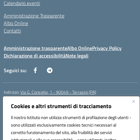
Calendario eventi
Amministrazione Trasparente
Albo Online
Contatti
Amministrazione trasparente
Albo Online
Privacy Policy
Dichiarazione di accessibilità
Note legali
Seguici su:
Indirizzo:
Via G. Consiglio, 1 - 90049 - Terrasini (PA)
Centralino:
0918619723
Email:
paic88700d@istruzione.it
Posta elettronica certificata (PEC):
Cookies e altri strumenti di tracciamento
paic88700d@pec.istruzione.it
Codice fiscale: 80025710825
Il nostro Istituto non utilizza strumenti di profilazione degli utenti -
Codice meccanografico:
PAIC88700D
sono utilizzati esclusivamente cookies tecnici necessari al
Codice Indice delle Pubbliche Amministrazioni (IPA): istsc_paic88700d
corretto funzionamento del sito, alla fruibilità dei servizi
Codice unico di fatturazione (CUF): UF7LHF
istituzionali e alla sua accessibilità – sono utilizzati, inoltre,