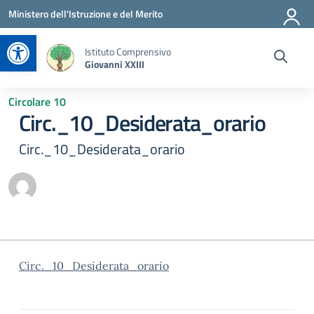
Vai ai contenuti
Vai al menu di navigazione
Vai al footer
Ministero dell'Istruzione e del Merito
Apri la barra degli strumenti
Istituto Comprensivo
Giovanni XXIII
Circolare 10
Circ._10_Desiderata_orario
Circ._10_Desiderata_orario
Circ._10_Desiderata_orario