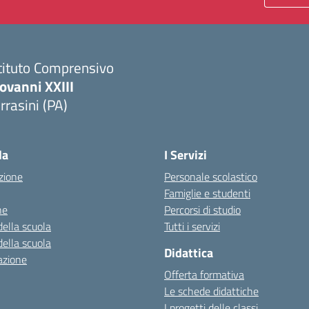
tituto Comprensivo
ovanni XXIII
rrasini (PA)
Visita la pagina iniziale della scuola
la
I Servizi
zione
Personale scolastico
Famiglie e studenti
ne
Percorsi di studio
della scuola
Tutti i servizi
della scuola
Didattica
azione
Offerta formativa
Le schede didattiche
I progetti delle classi