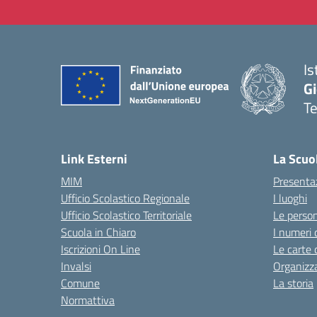
Is
Gi
Te
— 
Link Esterni
La Scuo
MIM
Presenta
Ufficio Scolastico Regionale
I luoghi
Ufficio Scolastico Territoriale
Le perso
Scuola in Chiaro
I numeri 
Iscrizioni On Line
Le carte 
Invalsi
Organizz
Comune
La storia
Normattiva