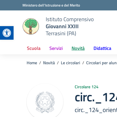
Vai ai contenuti
Vai al menu di navigazione
Vai al footer
Ministero dell'Istruzione e del Merito
Istituto Comprensivo
Giovanni XXIII
Apri la barra degli strumenti
Terrasini (PA)
Scuola
Servizi
Novità
Didattica
Home
Novità
Le circolari
Circolari per alun
Circolare 124
circ._1
circ._124_orie