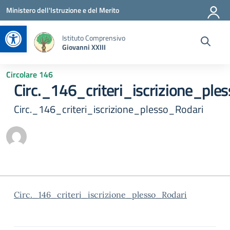
Vai ai contenuti
Vai al menu di navigazione
Vai al footer
Ministero dell'Istruzione e del Merito
Apri la barra degli strumenti
Istituto Comprensivo
Giovanni XXIII
Circolare 146
Circ._146_criteri_iscrizione_ple
Circ._146_criteri_iscrizione_plesso_Rodari
Circ._146_criteri_iscrizione_plesso_Rodari