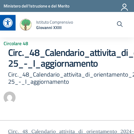
Vai ai contenuti
Vai al menu di navigazione
Vai al footer
Ministero dell'Istruzione e del Merito
Apri la barra degli strumenti
Istituto Comprensivo
Giovanni XXIII
Circolare 48
Circ._48_Calendario_attivita_d
25_-_I_aggiornamento
Circ._48_Calendario_attivita_di_orientamento
25_-_I_aggiornamento
Circ._48_Calendario_attivita_di_orientamento_2024-