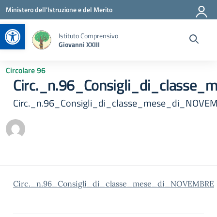
Vai ai contenuti
Vai al menu di navigazione
Vai al footer
Ministero dell'Istruzione e del Merito
Apri la barra degli strumenti
Istituto Comprensivo
Giovanni XXIII
Circolare 96
Circ._n.96_Consigli_di_class
Circ._n.96_Consigli_di_classe_mese_di_NOVE
Circ._n.96_Consigli_di_classe_mese_di_NOVEMBRE