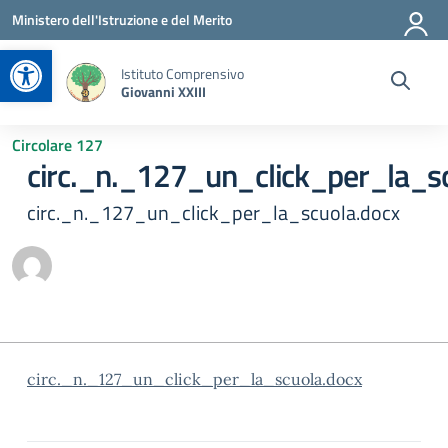
Vai ai contenuti
Vai al menu di navigazione
Vai al footer
Ministero dell'Istruzione e del Merito
Apri la barra degli strumenti
Istituto Comprensivo
Giovanni XXIII
Circolare 127
circ._n._127_un_click_per_la_s
circ._n._127_un_click_per_la_scuola.docx
circ._n._127_un_click_per_la_scuola.docx