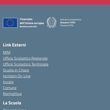
Istituto Comprensivo
Giovanni XXIII
Terrasini (PA)
— Visita la pagina iniziale della scuola
Link Esterni
MIM
Ufficio Scolastico Regionale
Ufficio Scolastico Territoriale
Scuola in Chiaro
Iscrizioni On Line
Invalsi
Comune
Normattiva
La Scuola