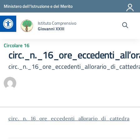
Vai ai contenuti
Vai al menu di navigazione
Vai al footer
Ministero dell'Istruzione e del Merito
Apri la barra degli strumenti
Istituto Comprensivo
Giovanni XXIII
Circolare 16
circ._n._16_ore_eccedenti_all’or
circ._n._16_ore_eccedenti_allorario_di_cattedr
circ._n._16_ore_eccedenti_allorario_di_cattedra