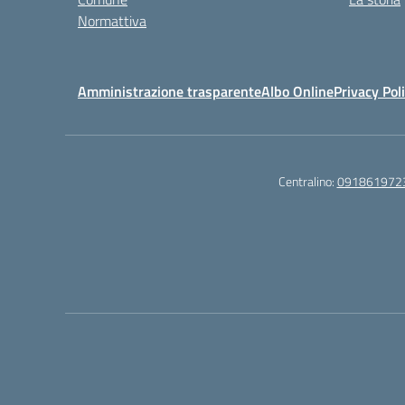
Normattiva
Amministrazione trasparente
Albo Online
Privacy Pol
Centralino:
091861972