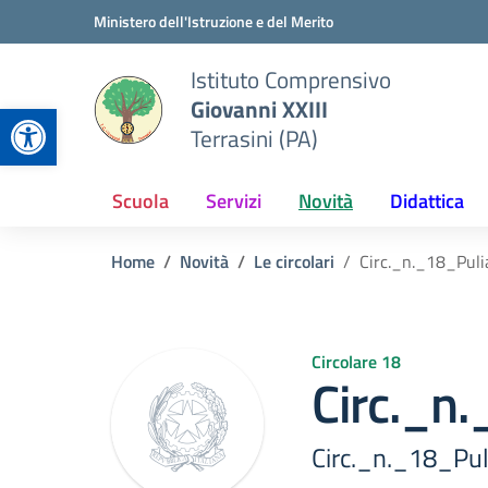
Vai ai contenuti
Vai al menu di navigazione
Vai al footer
Ministero dell'Istruzione e del Merito
Istituto Comprensivo
Giovanni XXIII
Apri la barra degli strumenti
Terrasini (PA)
Scuola
Servizi
Novità
Didattica
Home
Novità
Le circolari
Circ._n._18_Pul
Circolare 18
Circ._n
Circ._n._18_Pu