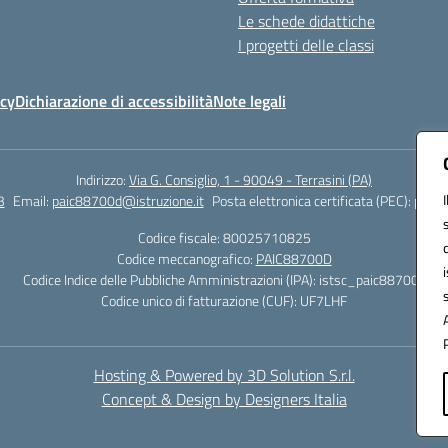
Le schede didattiche
I progetti delle classi
icy
Dichiarazione di accessibilità
Note legali
Indirizzo:
Via G. Consiglio, 1 - 90049 - Terrasini (PA)
3
Email:
paic88700d@istruzione.it
Posta elettronica certificata (PEC):
paic8
Codice fiscale: 80025710825
Codice meccanografico:
PAIC88700D
Codice Indice delle Pubbliche Amministrazioni (IPA): istsc_paic88700d
Codice unico di fatturazione (CUF): UF7LHF
Hosting & Powered by 3D Solution S.r.l.
Concept & Design by Designers Italia