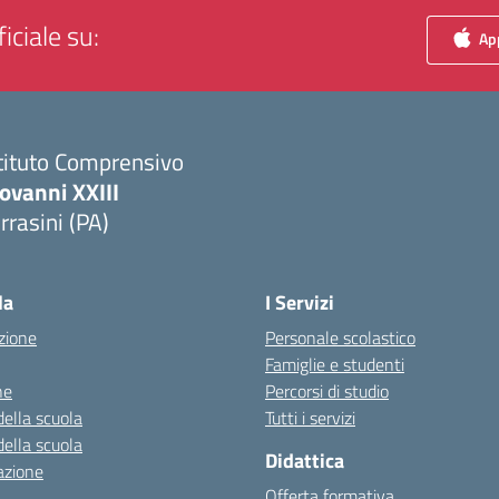
iciale su:
App
tituto Comprensivo
ovanni XXIII
rrasini (PA)
Visita la pagina iniziale della scuola
la
I Servizi
zione
Personale scolastico
Famiglie e studenti
ne
Percorsi di studio
della scuola
Tutti i servizi
della scuola
Didattica
azione
Offerta formativa