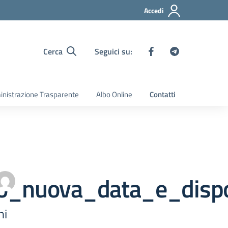
Accedi
Cerca
Seguici su:
nistrazione Trasparente
Albo Online
Contatti
o_nuova_data_e_dispo
ni