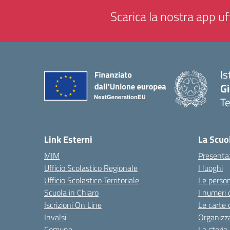
Scarica la nostra app uff
Is
Gi
Te
— 
Link Esterni
La Scuo
MIM
Presenta
Ufficio Scolastico Regionale
I luoghi
Ufficio Scolastico Territoriale
Le perso
Scuola in Chiaro
I numeri 
Iscrizioni On Line
Le carte 
Invalsi
Organizz
Comune
La storia