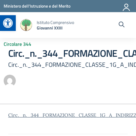
Vai ai contenuti
Vai al menu di navigazione
Vai al footer
Ministero dell'Istruzione e del Merito
Apri la barra degli strumenti
Istituto Comprensivo
Giovanni XXIII
Circolare 344
Circ._n._344_FORMAZIONE_C
Circ._n._344_FORMAZIONE_CLASSE_1G_A_I
Circ._n._344_FORMAZIONE_CLASSE_1G_A_INDIR