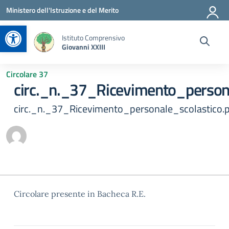
Vai ai contenuti
Vai al menu di navigazione
Vai al footer
Ministero dell'Istruzione e del Merito
Apri la barra degli strumenti
Istituto Comprensivo
Giovanni XXIII
Circolare 37
circ._n._37_Ricevimento_persona
circ._n._37_Ricevimento_personale_scolastico.
Circolare presente in Bacheca R.E.