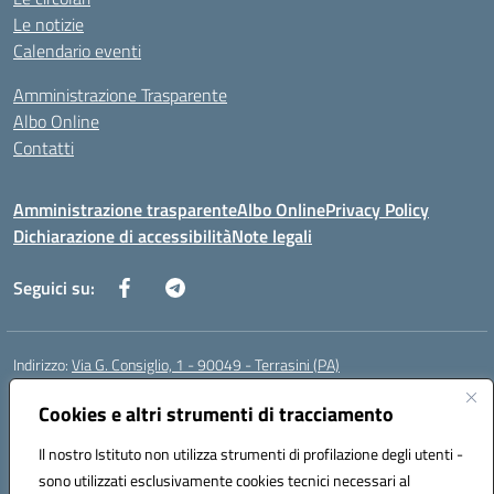
Le notizie
Calendario eventi
Amministrazione Trasparente
Albo Online
Contatti
Amministrazione trasparente
Albo Online
Privacy Policy
Dichiarazione di accessibilità
Note legali
Seguici su:
Indirizzo:
Via G. Consiglio, 1 - 90049 - Terrasini (PA)
Centralino:
0918619723
Email:
paic88700d@istruzione.it
Posta elettronica certificata (PEC):
Cookies e altri strumenti di tracciamento
paic88700d@pec.istruzione.it
Codice fiscale: 80025710825
Il nostro Istituto non utilizza strumenti di profilazione degli utenti -
Codice meccanografico:
PAIC88700D
sono utilizzati esclusivamente cookies tecnici necessari al