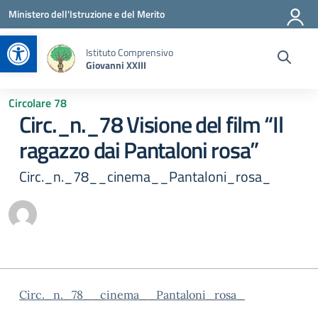
Vai ai contenuti
Vai al menu di navigazione
Vai al footer
Ministero dell'Istruzione e del Merito
Apri la barra degli strumenti
Istituto Comprensivo
Giovanni XXIII
Circolare 78
Circ._n._78 Visione del film “Il
ragazzo dai Pantaloni rosa”
Circ._n._78__cinema__Pantaloni_rosa_
Circ._n._78__cinema__Pantaloni_rosa_