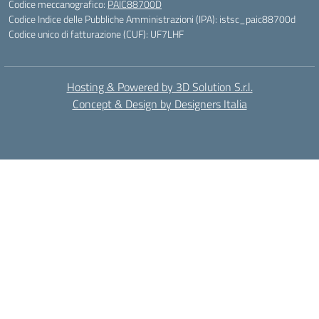
Codice meccanografico:
PAIC88700D
Codice Indice delle Pubbliche Amministrazioni (IPA): istsc_paic88700d
Codice unico di fatturazione (CUF): UF7LHF
Hosting & Powered by 3D Solution S.r.l.
Concept & Design by Designers Italia