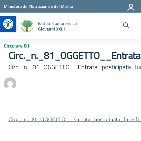
Vai ai contenuti
Vai al menu di navigazione
Vai al footer
Ministero dell'Istruzione e del Merito
Apri la barra degli strumenti
Istituto Comprensivo
Giovanni XXIII
Circolare 81
Circ._n._81_OGGETTO__Entrata
Circ._n._81_OGGETTO__Entrata_posticipata_l
Circ._n._81_OGGETTO__Entrata_posticipata_lunedi