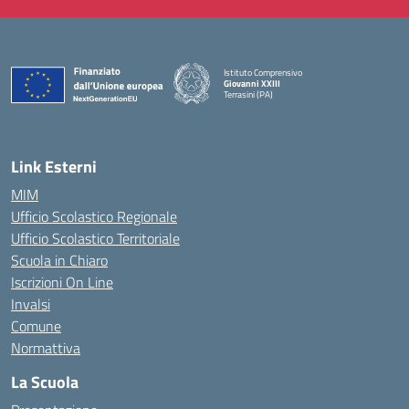
Istituto Comprensivo
Giovanni XXIII
Terrasini (PA)
— Visita la pagina iniziale della scuola
Link Esterni
MIM
Ufficio Scolastico Regionale
Ufficio Scolastico Territoriale
Scuola in Chiaro
Iscrizioni On Line
Invalsi
Comune
Normattiva
La Scuola