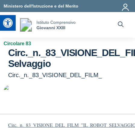
Vai ai contenuti
Vai al menu di navigazione
Vai al footer
Ministero dell'Istruzione e del Merito
Apri la barra degli strumenti
Istituto Comprensivo
Giovanni XXIII
Circolare 83
Circ._n._83_VISIONE_DEL_F
Selvaggio
Circ._n._83_VISIONE_DEL_FILM_
Circ._n._83_VISIONE_DEL_FILM_”IL_ROBOT_SELVAGGI