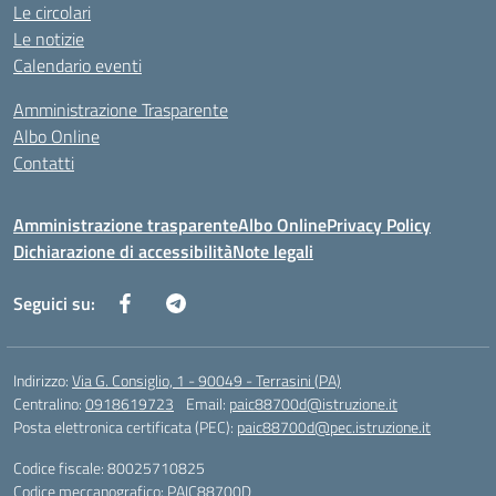
Le circolari
Le notizie
Calendario eventi
Amministrazione Trasparente
Albo Online
Contatti
Amministrazione trasparente
Albo Online
Privacy Policy
Dichiarazione di accessibilità
Note legali
Seguici su:
Indirizzo:
Via G. Consiglio, 1 - 90049 - Terrasini (PA)
Centralino:
0918619723
Email:
paic88700d@istruzione.it
Posta elettronica certificata (PEC):
paic88700d@pec.istruzione.it
Codice fiscale: 80025710825
Codice meccanografico:
PAIC88700D