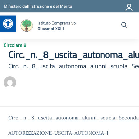
Vai ai contenuti
Vai al menu di navigazione
Vai al footer
Ministero dell'Istruzione e del Merito
Apri la barra degli strumenti
Istituto Comprensivo
Giovanni XXIII
Circolare 8
Circ._n._8_uscita_autonoma_alu
Circ._n._8_uscita_autonoma_alunni_scuola_Se
Circ._n._8_uscita_autonoma_alunni_scuola_Seconda
AUTORIZZAZIONE-USCITA-AUTONOMA-1