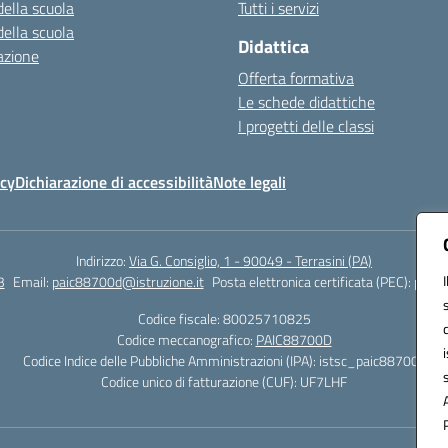
della scuola
Tutti i servizi
della scuola
Didattica
azione
Offerta formativa
Le schede didattiche
I progetti delle classi
icy
Dichiarazione di accessibilità
Note legali
Indirizzo:
Via G. Consiglio, 1 - 90049 - Terrasini (PA)
3
Email:
paic88700d@istruzione.it
Posta elettronica certificata (PEC):
paic8
Codice fiscale: 80025710825
Codice meccanografico:
PAIC88700D
Codice Indice delle Pubbliche Amministrazioni (IPA): istsc_paic88700d
Codice unico di fatturazione (CUF): UF7LHF