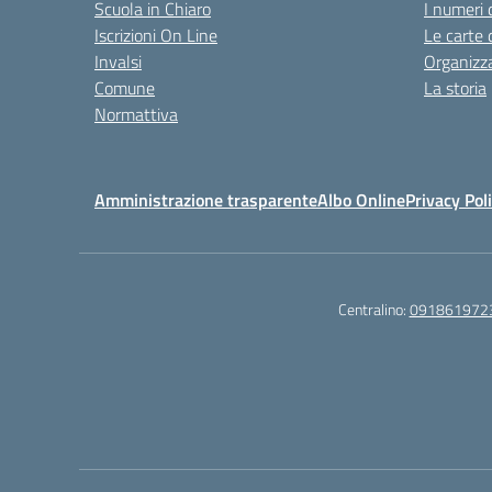
Scuola in Chiaro
I numeri 
Iscrizioni On Line
Le carte 
Invalsi
Organizz
Comune
La storia
Normattiva
Amministrazione trasparente
Albo Online
Privacy Pol
Centralino:
091861972