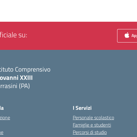
iciale su:
App
tituto Comprensivo
ovanni XXIII
rrasini (PA)
Visita la pagina iniziale della scuola
la
I Servizi
zione
Personale scolastico
Famiglie e studenti
ne
Percorsi di studio