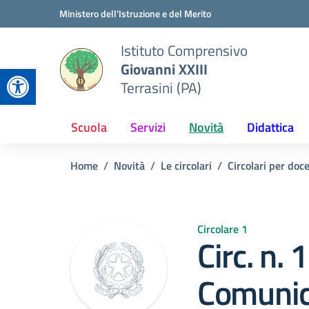
Vai ai contenuti
Vai al menu di navigazione
Vai al footer
Ministero dell'Istruzione e del Merito
Istituto Comprensivo
Giovanni XXIII
Apri la barra degli strumenti
Terrasini (PA)
Scuola
Servizi
Novità
Didattica
Home
Novità
Le circolari
Circolari per doc
Circolare 1
Circ. n. 
Comunic