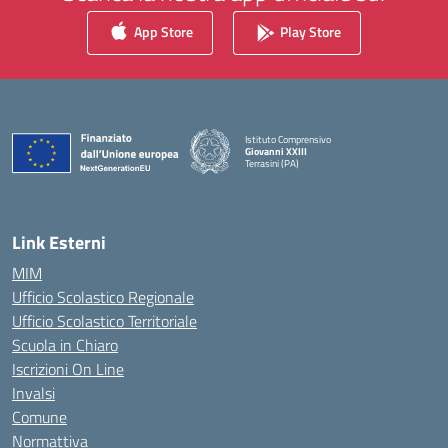
App Store
Play Store
Istituto Comprensivo
Giovanni XXIII
Terrasini (PA)
— Visita la pagina iniziale della scuola
Link Esterni
MIM
Ufficio Scolastico Regionale
Ufficio Scolastico Territoriale
Scuola in Chiaro
Iscrizioni On Line
Invalsi
Comune
Normattiva