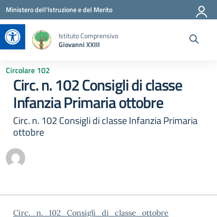
Vai ai contenuti
Vai al menu di navigazione
Vai al footer
Ministero dell'Istruzione e del Merito
Apri la barra degli strumenti
Istituto Comprensivo
Giovanni XXIII
Circolare 102
Circ. n. 102 Consigli di classe
Infanzia Primaria ottobre
Circ. n. 102 Consigli di classe Infanzia Primaria
ottobre
Circ._n._102_Consigli_di_classe_ottobre