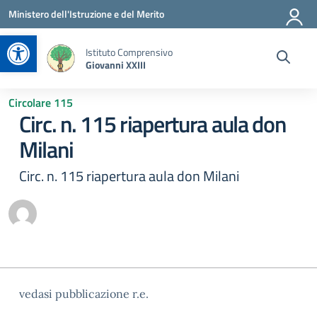
Vai ai contenuti
Vai al menu di navigazione
Vai al footer
Ministero dell'Istruzione e del Merito
Apri la barra degli strumenti
Istituto Comprensivo
Giovanni XXIII
Circolare 115
Circ. n. 115 riapertura aula don
Milani
Circ. n. 115 riapertura aula don Milani
vedasi pubblicazione r.e.