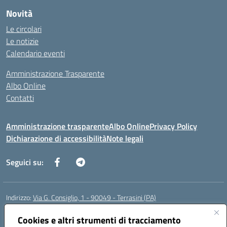
Novità
Le circolari
Le notizie
Calendario eventi
Amministrazione Trasparente
Albo Online
Contatti
Amministrazione trasparente
Albo Online
Privacy Policy
Dichiarazione di accessibilità
Note legali
Seguici su:
Indirizzo:
Via G. Consiglio, 1 - 90049 - Terrasini (PA)
Centralino:
0918619723
Email:
paic88700d@istruzione.it
Posta elettronica certificata (PEC):
Cookies e altri strumenti di tracciamento
paic88700d@pec.istruzione.it