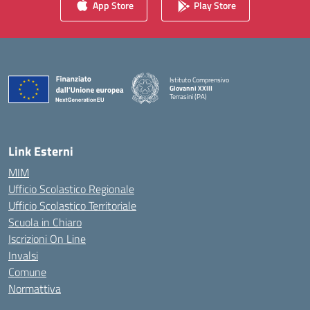
App Store
Play Store
Istituto Comprensivo
Giovanni XXIII
Terrasini (PA)
— Visita la pagina iniziale della scuola
Link Esterni
MIM
Ufficio Scolastico Regionale
Ufficio Scolastico Territoriale
Scuola in Chiaro
Iscrizioni On Line
Invalsi
Comune
Normattiva