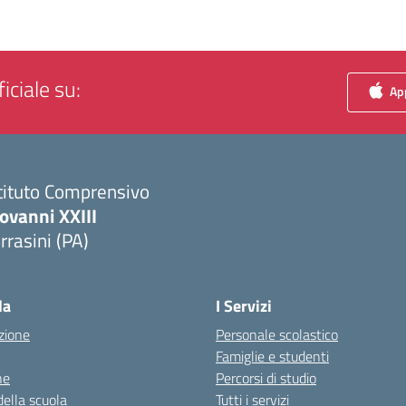
iciale su:
App
tituto Comprensivo
ovanni XXIII
rrasini (PA)
Visita la pagina iniziale della scuola
la
I Servizi
zione
Personale scolastico
Famiglie e studenti
ne
Percorsi di studio
della scuola
Tutti i servizi