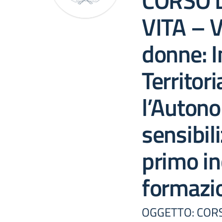
CORSO 
VITA – V
donne: I
Territori
l’Autono
sensibil
primo in
formazio
OGGETTO: CORS