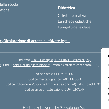
della scuola
Didattica
azione
Offerta formativa
Le schede didattiche
I progetti delle classi
icy
Dichiarazione di accessibilità
Note legali
Indirizzo:
Via G. Consiglio, 1 - 90049 - Terrasini (PA)
3
Email:
paic88700d@istruzione.it
Posta elettronica certificata (PEC):
paic8
Codice fiscale: 80025710825
Codice meccanografico:
PAIC88700D
Codice Indice delle Pubbliche Amministrazioni (IPA): istsc_paic88700d
Codice unico di fatturazione (CUF): UF7LHF
Hosting & Powered by 3D Solution S.r.l.