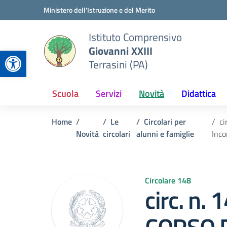
Vai ai contenuti
Vai al menu di navigazione
Vai al footer
Ministero dell'Istruzione e del Merito
Istituto Comprensivo
Giovanni XXIII
Apri la barra degli strumenti
Terrasini (PA)
Scuola
Servizi
Novità
Didattica
Home
Le
Circolari per
ci
Novità
circolari
alunni e famiglie
Inco
Circolare 148
circ. n.