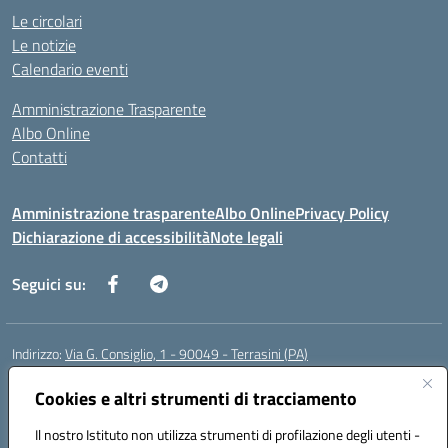
Le circolari
Le notizie
Calendario eventi
Amministrazione Trasparente
Albo Online
Contatti
Amministrazione trasparente
Albo Online
Privacy Policy
Dichiarazione di accessibilità
Note legali
Seguici su:
Indirizzo:
Via G. Consiglio, 1 - 90049 - Terrasini (PA)
Centralino:
0918619723
Email:
paic88700d@istruzione.it
Posta elettronica certificata (PEC):
Cookies e altri strumenti di tracciamento
paic88700d@pec.istruzione.it
Codice fiscale: 80025710825
Il nostro Istituto non utilizza strumenti di profilazione degli utenti -