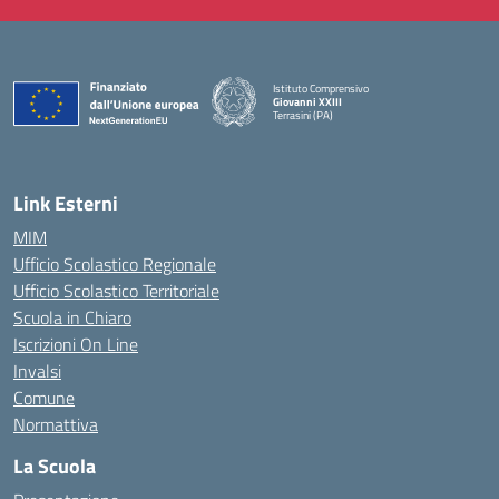
Istituto Comprensivo
Giovanni XXIII
Terrasini (PA)
— Visita la pagina iniziale della scuola
Link Esterni
MIM
Ufficio Scolastico Regionale
Ufficio Scolastico Territoriale
Scuola in Chiaro
Iscrizioni On Line
Invalsi
Comune
Normattiva
La Scuola