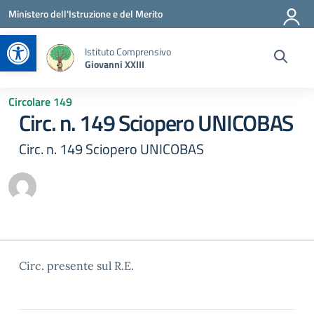
Vai ai contenuti
Vai al menu di navigazione
Vai al footer
Ministero dell'Istruzione e del Merito
Apri la barra degli strumenti
Istituto Comprensivo
Giovanni XXIII
Circolare 149
Circ. n. 149 Sciopero UNICOBAS
Circ. n. 149 Sciopero UNICOBAS
Circ. presente sul R.E.