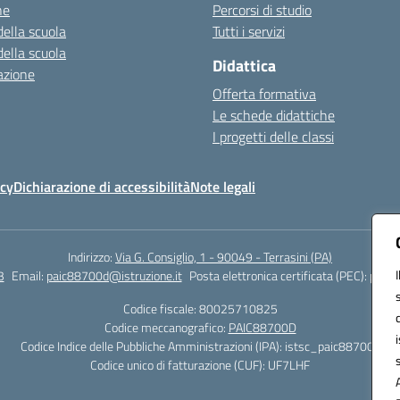
ne
Percorsi di studio
della scuola
Tutti i servizi
della scuola
Didattica
azione
Offerta formativa
Le schede didattiche
I progetti delle classi
icy
Dichiarazione di accessibilità
Note legali
Indirizzo:
Via G. Consiglio, 1 - 90049 - Terrasini (PA)
3
Email:
paic88700d@istruzione.it
Posta elettronica certificata (PEC):
paic8
Codice fiscale: 80025710825
Codice meccanografico:
PAIC88700D
Codice Indice delle Pubbliche Amministrazioni (IPA): istsc_paic88700d
Codice unico di fatturazione (CUF): UF7LHF