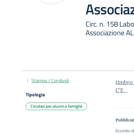
Associaz
Circ. n. 158 Lab
Associazione AL
Stampa / Condividi
timbro_
C’E_
Tipologia
Circolari per alunni e famiglie
Pubblicat
Eccetto d