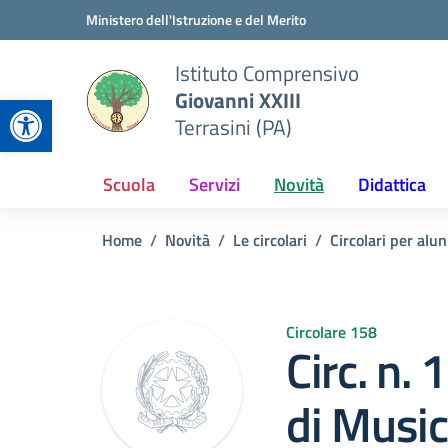
Vai ai contenuti
Vai al menu di navigazione
Vai al footer
Ministero dell'Istruzione e del Merito
Istituto Comprensivo
Giovanni XXIII
Apri la barra degli strumenti
Terrasini (PA)
Scuola
Servizi
Novità
Didattica
Home
Novità
Le circolari
Circolari per alun
Circolare 158
Circ. n.
di Music