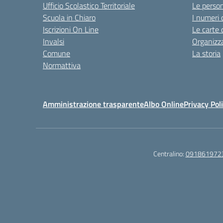
Ufficio Scolastico Territoriale
Le perso
Scuola in Chiaro
I numeri 
Iscrizioni On Line
Le carte 
Invalsi
Organizz
Comune
La storia
Normattiva
Amministrazione trasparente
Albo Online
Privacy Pol
Centralino:
091861972