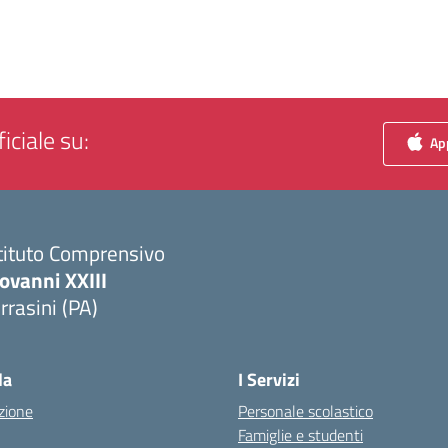
iciale su:
App
tituto Comprensivo
ovanni XXIII
rrasini (PA)
Visita la pagina iniziale della scuola
la
I Servizi
zione
Personale scolastico
Famiglie e studenti