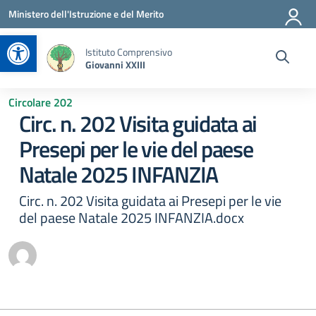
Vai ai contenuti
Vai al menu di navigazione
Vai al footer
Ministero dell'Istruzione e del Merito
Apri la barra degli strumenti
Istituto Comprensivo
Giovanni XXIII
Circolare 202
Circ. n. 202 Visita guidata ai
Presepi per le vie del paese
Natale 2025 INFANZIA
Circ. n. 202 Visita guidata ai Presepi per le vie
del paese Natale 2025 INFANZIA.docx