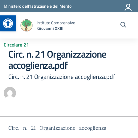
Vai ai contenuti
Vai al menu di navigazione
Vai al footer
Ministero dell'Istruzione e del Merito
Apri la barra degli strumenti
Istituto Comprensivo
Giovanni XXIII
Circolare 21
Circ. n. 21 Organizzazione
accoglienza.pdf
Circ. n. 21 Organizzazione accoglienza.pdf
Circ._n._21_Organizzazione_accoglienza