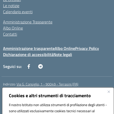
Le notizie
Calendario eventi
Amministrazione Trasparente
Albo Online
Contatti
Amministrazione trasparente
Albo Online
Privacy Policy
Dichiarazione di accessibilità
Note legali
Seguici su:
Indirizzo:
Via G. Consiglio, 1 - 90049 - Terrasini (PA)
Centralino:
0918619723
Email:
paic88700d@istruzione.it
Posta elettronica certificata (PEC):
Cookies e altri strumenti di tracciamento
paic88700d@pec.istruzione.it
Codice fiscale: 80025710825
Il nostro Istituto non utilizza strumenti di profilazione degli utenti -
Codice meccanografico:
PAIC88700D
sono utilizzati esclusivamente cookies tecnici necessari al