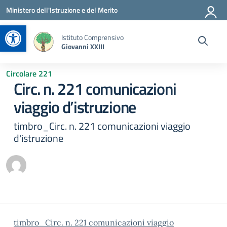
Vai ai contenuti
Vai al menu di navigazione
Vai al footer
Ministero dell'Istruzione e del Merito
Apri la barra degli strumenti
Istituto Comprensivo
Giovanni XXIII
Circolare 221
Circ. n. 221 comunicazioni
viaggio d’istruzione
timbro_Circ. n. 221 comunicazioni viaggio
d'istruzione
timbro_Circ. n. 221 comunicazioni viaggio