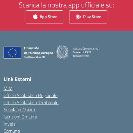
Scarica la nostra app ufficiale su:
App Store
Play Store
Istituto Comprensivo
Giovanni XXIII
Terrasini (PA)
— Visita la pagina iniziale della scuola
Link Esterni
MIM
Ufficio Scolastico Regionale
Ufficio Scolastico Territoriale
Scuola in Chiaro
Iscrizioni On Line
Invalsi
Comune