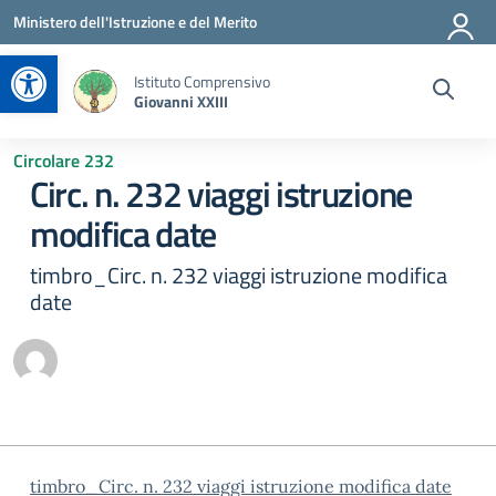
Vai ai contenuti
Vai al menu di navigazione
Vai al footer
Ministero dell'Istruzione e del Merito
Apri la barra degli strumenti
Istituto Comprensivo
Giovanni XXIII
Circolare 232
Circ. n. 232 viaggi istruzione
modifica date
timbro_Circ. n. 232 viaggi istruzione modifica
date
timbro_Circ. n. 232 viaggi istruzione modifica date