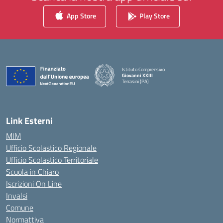
App Store
Play Store
Istituto Comprensivo
Giovanni XXIII
Terrasini (PA)
— Visita la pagina iniziale della scuola
Link Esterni
MIM
Ufficio Scolastico Regionale
Ufficio Scolastico Territoriale
Scuola in Chiaro
Iscrizioni On Line
Invalsi
Comune
Normattiva