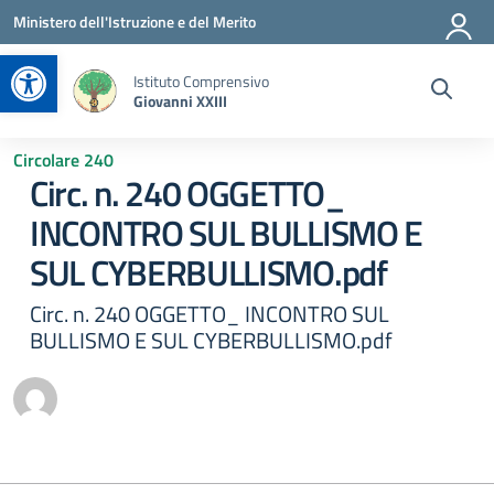
Vai ai contenuti
Vai al menu di navigazione
Vai al footer
Ministero dell'Istruzione e del Merito
Apri la barra degli strumenti
Istituto Comprensivo
Giovanni XXIII
Circolare 240
Circ. n. 240 OGGETTO_
INCONTRO SUL BULLISMO E
SUL CYBERBULLISMO.pdf
Circ. n. 240 OGGETTO_ INCONTRO SUL
BULLISMO E SUL CYBERBULLISMO.pdf