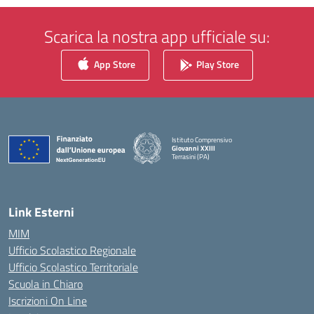
Scarica la nostra app ufficiale su:
App Store
Play Store
Istituto Comprensivo
Giovanni XXIII
Terrasini (PA)
— Visita la pagina iniziale della scuola
Link Esterni
MIM
Ufficio Scolastico Regionale
Ufficio Scolastico Territoriale
Scuola in Chiaro
Iscrizioni On Line