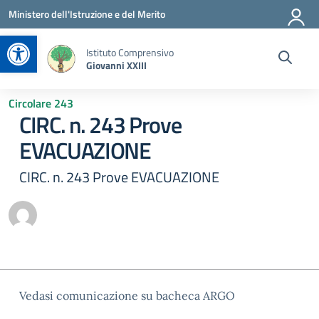
Vai ai contenuti
Vai al menu di navigazione
Vai al footer
Ministero dell'Istruzione e del Merito
Apri la barra degli strumenti
Istituto Comprensivo
Giovanni XXIII
Circolare 243
CIRC. n. 243 Prove
EVACUAZIONE
CIRC. n. 243 Prove EVACUAZIONE
Vedasi comunicazione su bacheca ARGO