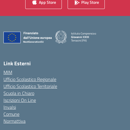
App Store
Play Store
Istituto Comprensivo
Giovanni XXIII
Terrasini (PA)
— Visita la pagina iniziale della scuola
Link Esterni
MIM
Ufficio Scolastico Regionale
Ufficio Scolastico Territoriale
Scuola in Chiaro
Iscrizioni On Line
Invalsi
Comune
Normattiva