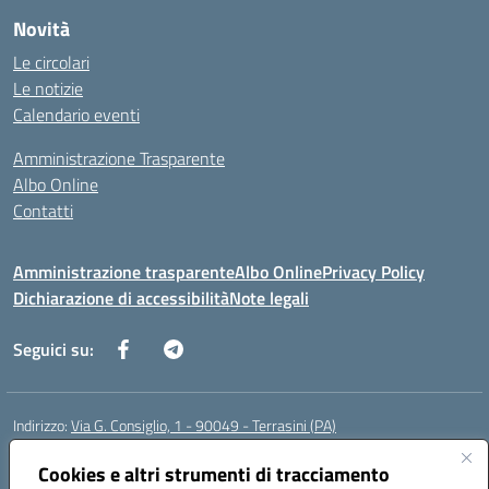
Novità
Le circolari
Le notizie
Calendario eventi
Amministrazione Trasparente
Albo Online
Contatti
Amministrazione trasparente
Albo Online
Privacy Policy
Dichiarazione di accessibilità
Note legali
Seguici su:
Indirizzo:
Via G. Consiglio, 1 - 90049 - Terrasini (PA)
Centralino:
0918619723
Email:
paic88700d@istruzione.it
Posta elettronica certificata (PEC):
Cookies e altri strumenti di tracciamento
paic88700d@pec.istruzione.it