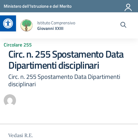
Vai ai contenuti
Vai al menu di navigazione
Vai al footer
Ministero dell'Istruzione e del Merito
Apri la barra degli strumenti
Istituto Comprensivo
Giovanni XXIII
Circolare 255
Circ. n. 255 Spostamento Data
Dipartimenti disciplinari
Circ. n. 255 Spostamento Data Dipartimenti
disciplinari
Vedasi R.E.