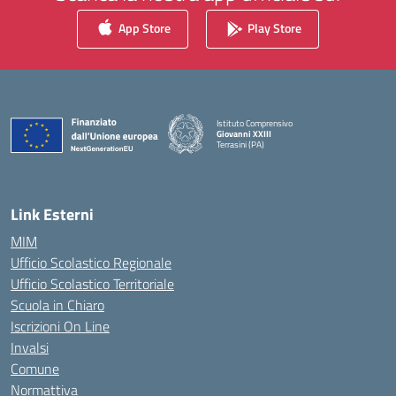
App Store
Play Store
Istituto Comprensivo
Giovanni XXIII
Terrasini (PA)
— Visita la pagina iniziale della scuola
Link Esterni
MIM
Ufficio Scolastico Regionale
Ufficio Scolastico Territoriale
Scuola in Chiaro
Iscrizioni On Line
Invalsi
Comune
Normattiva