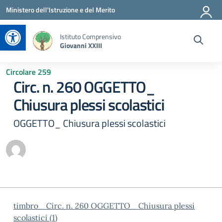
Vai ai contenuti
Vai al menu di navigazione
Vai al footer
Ministero dell'Istruzione e del Merito
Apri la barra degli strumenti
Istituto Comprensivo
Giovanni XXIII
Circolare 259
Circ. n. 260 OGGETTO_
Chiusura plessi scolastici
OGGETTO_ Chiusura plessi scolastici
timbro_ Circ. n. 260 OGGETTO_ Chiusura plessi
scolastici (1)