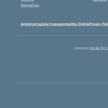
Normattiva
Amministrazione trasparente
Albo Online
Privacy Pol
Centralino:
091861972