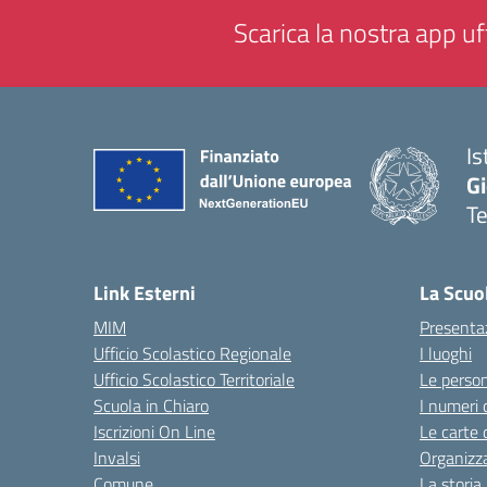
Scarica la nostra app uff
Is
Gi
Te
— 
Link Esterni
La Scuo
MIM
Presenta
Ufficio Scolastico Regionale
I luoghi
Ufficio Scolastico Territoriale
Le perso
Scuola in Chiaro
I numeri 
Iscrizioni On Line
Le carte 
Invalsi
Organizz
Comune
La storia