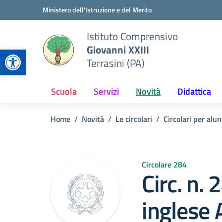
Vai ai contenuti
Vai al menu di navigazione
Vai al footer
Ministero dell'Istruzione e del Merito
Istituto Comprensivo
Giovanni XXIII
Apri la barra degli strumenti
Terrasini (PA)
Scuola
Servizi
Novità
Didattica
Home
Novità
Le circolari
Circolari per alun
Circolare 284
Circ. n. 
inglese 