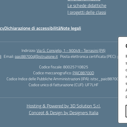
Le schede didattiche
I progetti delle classi
icy
Dichiarazione di accessibilità
Note legali
Indirizzo:
Via G. Consiglio, 1 - 90049 - Terrasini (PA)
3
Email:
paic88700d@istruzione.it
Posta elettronica certificata (PEC):
paic8
Codice fiscale: 80025710825
Codice meccanografico:
PAIC88700D
Codice Indice delle Pubbliche Amministrazioni (IPA): istsc_paic88700d
Codice unico di fatturazione (CUF): UF7LHF
Hosting & Powered by 3D Solution S.r.l.
Concept & Design by Designers Italia