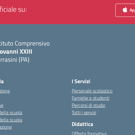
iciale su:
App
tituto Comprensivo
ovanni XXIII
rrasini (PA)
Visita la pagina iniziale della scuola
la
I Servizi
zione
Personale scolastico
Famiglie e studenti
ne
Percorsi di studio
della scuola
Tutti i servizi
della scuola
Didattica
azione
Offerta formativa