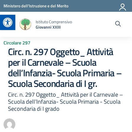
Vai ai contenuti
Vai al menu di navigazione
Vai al footer
Ministero dell'Istruzione e del Merito
Apri la barra degli strumenti
Istituto Comprensivo
Giovanni XXIII
Circolare 297
Circ. n. 297 Oggetto_ Attività
per il Carnevale – Scuola
dell’Infanzia- Scuola Primaria –
Scuola Secondaria di I gr.
Circ. n. 297 Oggetto_ Attività per il Carnevale –
Scuola dell’Infanzia- Scuola Primaria - Scuola
Secondaria di I grado