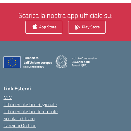
Scarica la nostra app ufficiale su:
App Store
Play Store
Istituto Comprensivo
Giovanni XXIII
Terrasini (PA)
— Visita la pagina iniziale della scuola
Link Esterni
MIM
Ufficio Scolastico Regionale
Ufficio Scolastico Territoriale
Scuola in Chiaro
Iscrizioni On Line