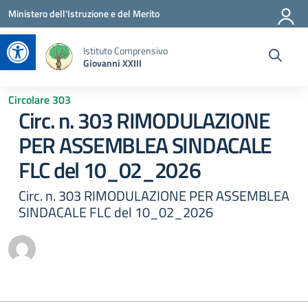
Vai ai contenuti
Vai al menu di navigazione
Vai al footer
Ministero dell'Istruzione e del Merito
Apri la barra degli strumenti
Istituto Comprensivo
Giovanni XXIII
Circolare 303
Circ. n. 303 RIMODULAZIONE
PER ASSEMBLEA SINDACALE
FLC del 10_02_2026
Circ. n. 303 RIMODULAZIONE PER ASSEMBLEA
SINDACALE FLC del 10_02_2026