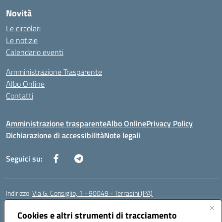
Novità
Le circolari
Le notizie
Calendario eventi
Amministrazione Trasparente
Albo Online
Contatti
Amministrazione trasparente
Albo Online
Privacy Policy
Dichiarazione di accessibilità
Note legali
Seguici su:
Indirizzo:
Via G. Consiglio, 1 - 90049 - Terrasini (PA)
Centralino:
0918619723
Email:
paic88700d@istruzione.it
Posta elettronica certificata (PEC):
Cookies e altri strumenti di tracciamento
paic88700d@pec.istruzione.it