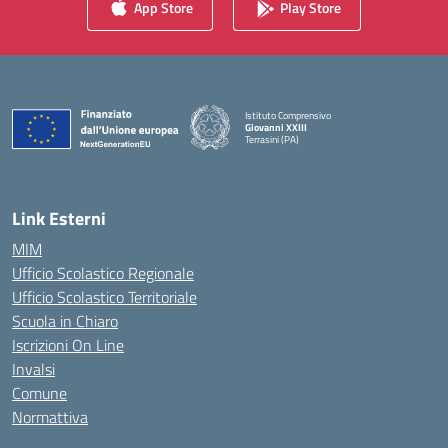
App Store
Play Store
Istituto Comprensivo
Giovanni XXIII
Terrasini (PA)
— Visita la pagina iniziale della scuola
Link Esterni
MIM
Ufficio Scolastico Regionale
Ufficio Scolastico Territoriale
Scuola in Chiaro
Iscrizioni On Line
Invalsi
Comune
Normattiva