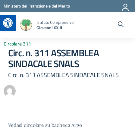
Vai ai contenuti
Vai al menu di navigazione
Vai al footer
Ministero dell'Istruzione e del Merito
Apri la barra degli strumenti
Istituto Comprensivo
Giovanni XXIII
Circolare 311
Circ. n. 311 ASSEMBLEA
SINDACALE SNALS
Circ. n. 311 ASSEMBLEA SINDACALE SNALS
Vedasi circolare su bacheca Argo