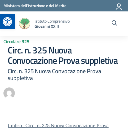
Vai ai contenuti
Vai al menu di navigazione
Vai al footer
Ministero dell'Istruzione e del Merito
Apri la barra degli strumenti
Istituto Comprensivo
Giovanni XXIII
Circolare 325
Circ. n. 325 Nuova
Convocazione Prova suppletiva
Circ. n. 325 Nuova Convocazione Prova
suppletiva
timbro_Circ. n. 325 Nuova Convocazione Prova