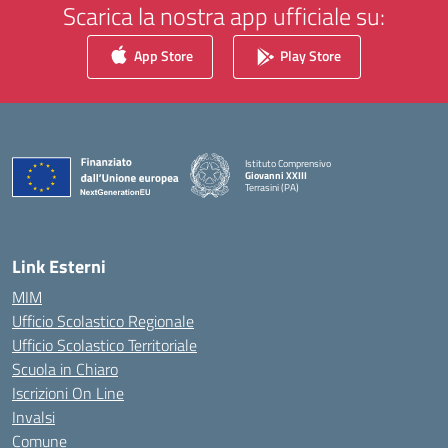
Scarica la nostra app ufficiale su:
App Store
Play Store
Istituto Comprensivo
Giovanni XXIII
Terrasini (PA)
— Visita la pagina iniziale della scuola
Link Esterni
MIM
Ufficio Scolastico Regionale
Ufficio Scolastico Territoriale
Scuola in Chiaro
Iscrizioni On Line
Invalsi
Comune