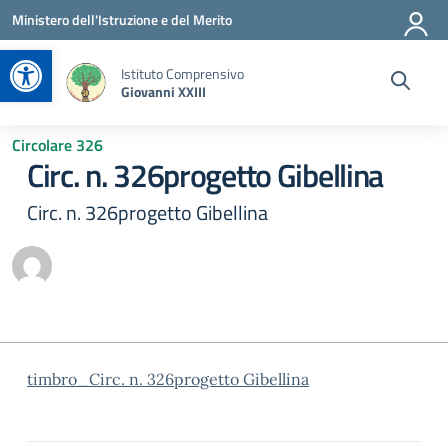
Vai ai contenuti
Vai al menu di navigazione
Vai al footer
Ministero dell'Istruzione e del Merito
Apri la barra degli strumenti
Istituto Comprensivo
Giovanni XXIII
Circolare 326
Circ. n. 326progetto Gibellina
Circ. n. 326progetto Gibellina
timbro_Circ. n. 326progetto Gibellina