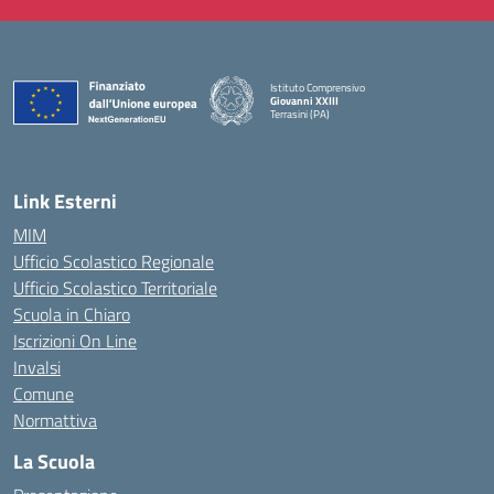
Istituto Comprensivo
Giovanni XXIII
Terrasini (PA)
— Visita la pagina iniziale della scuola
Link Esterni
MIM
Ufficio Scolastico Regionale
Ufficio Scolastico Territoriale
Scuola in Chiaro
Iscrizioni On Line
Invalsi
Comune
Normattiva
La Scuola