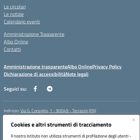
Le circolari
Le notizie
Calendario eventi
Amministrazione Trasparente
Albo Online
Contatti
Amministrazione trasparente
Albo Online
Privacy Policy
Dichiarazione di accessibilità
Note legali
Seguici su:
Indirizzo:
Via G. Consiglio, 1 - 90049 - Terrasini (PA)
Centralino:
0918619723
Email:
paic88700d@istruzione.it
Posta elettronica certificata (PEC):
Cookies e altri strumenti di tracciamento
paic88700d@pec.istruzione.it
Codice fiscale: 80025710825
Il nostro Istituto non utilizza strumenti di profilazione degli utenti -