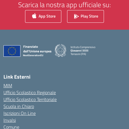
Scarica la nostra app ufficiale su:
App Store
Play Store
Istituto Comprensivo
Giovanni XXIII
Terrasini (PA)
— Visita la pagina iniziale della scuola
Link Esterni
MIM
Ufficio Scolastico Regionale
Ufficio Scolastico Territoriale
Scuola in Chiaro
Iscrizioni On Line
Invalsi
Comune