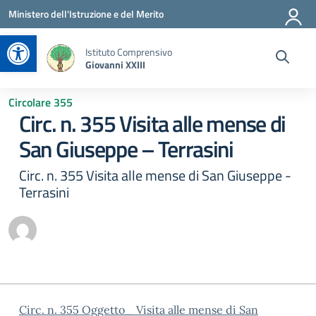
Vai ai contenuti
Vai al menu di navigazione
Vai al footer
Ministero dell'Istruzione e del Merito
Apri la barra degli strumenti
Istituto Comprensivo
Giovanni XXIII
Circolare 355
Circ. n. 355 Visita alle mense di
San Giuseppe – Terrasini
Circ. n. 355 Visita alle mense di San Giuseppe -
Terrasini
Circ. n. 355 Oggetto_ Visita alle mense di San