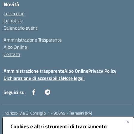
Novità
Le circolari
Le notizie
Calendario eventi
Amministrazione Trasparente
Albo Online
Contatti
Amministrazione trasparente
Albo Online
Privacy Policy
Dichiarazione di accessibilità
Note legali
Seguici su:
Indirizzo:
Via G. Consiglio, 1 - 90049 - Terrasini (PA)
Centralino:
0918619723
Email:
paic88700d@istruzione.it
Posta elettronica certificata (PEC):
Cookies e altri strumenti di tracciamento
paic88700d@pec.istruzione.it