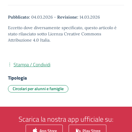
Pubblicato:
04.03.2026
-
Revisione:
14.03.2026
Eccetto dove diversamente specificato, questo articolo è
stato rilasciato sotto Licenza Creative Commons
Attribuzione 4.0 Italia.
Stampa / Condividi
Tipologia
Circolari per alunni e famiglie
Scarica la nostra app ufficiale su:
App Store
Play Store