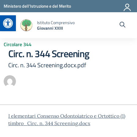
Vai ai contenuti
Vai al menu di navigazione
Vai al footer
Ministero dell'Istruzione e del Merito
Apri la barra degli strumenti
Istituto Comprensivo
Giovanni XXIII
Circolare 344
Circ. n. 344 Screening
Circ. n. 344 Screening.docx.pdf
I elementari Consenso Odontoiatrico e Ortottico (1)
timbro_Circ. n. 344 Screening.docx