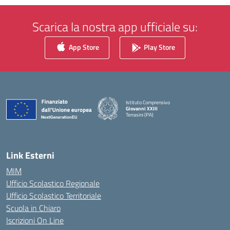
Scarica la nostra app ufficiale su:
App Store
Play Store
Istituto Comprensivo
Giovanni XXIII
Terrasini (PA)
— Visita la pagina iniziale della scuola
Link Esterni
MIM
Ufficio Scolastico Regionale
Ufficio Scolastico Territoriale
Scuola in Chiaro
Iscrizioni On Line