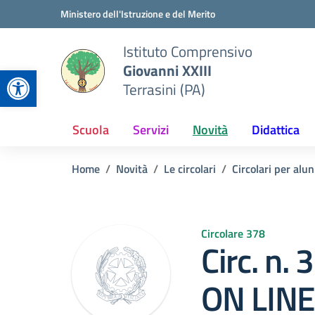
Vai ai contenuti
Vai al menu di navigazione
Vai al footer
Ministero dell'Istruzione e del Merito
Istituto Comprensivo
Giovanni XXIII
Apri la barra degli strumenti
Terrasini (PA)
Scuola
Servizi
Novità
Didattica
Home
Novità
Le circolari
Circolari per alun
Circolare 378
Circ. n
ON LINE