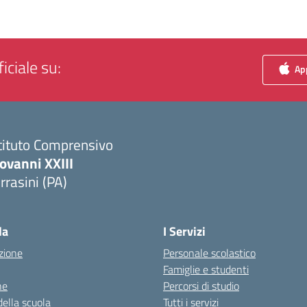
iciale su:
App
tituto Comprensivo
ovanni XXIII
rrasini (PA)
Visita la pagina iniziale della scuola
la
I Servizi
zione
Personale scolastico
Famiglie e studenti
ne
Percorsi di studio
della scuola
Tutti i servizi