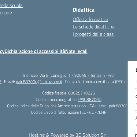
della scuola
Didattica
azione
Offerta formativa
Le schede didattiche
I progetti delle classi
icy
Dichiarazione di accessibilità
Note legali
Indirizzo:
Via G. Consiglio, 1 - 90049 - Terrasini (PA)
3
Email:
paic88700d@istruzione.it
Posta elettronica certificata (PEC):
paic8
Codice fiscale: 80025710825
Codice meccanografico:
PAIC88700D
Codice Indice delle Pubbliche Amministrazioni (IPA): istsc_paic88700d
Codice unico di fatturazione (CUF): UF7LHF
Hosting & Powered by 3D Solution S.r.l.