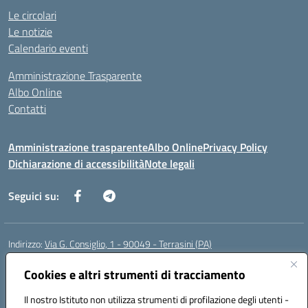
Le circolari
Le notizie
Calendario eventi
Amministrazione Trasparente
Albo Online
Contatti
Amministrazione trasparente
Albo Online
Privacy Policy
Dichiarazione di accessibilità
Note legali
Seguici su:
Indirizzo:
Via G. Consiglio, 1 - 90049 - Terrasini (PA)
Centralino:
0918619723
Email:
paic88700d@istruzione.it
Posta elettronica certificata (PEC):
Cookies e altri strumenti di tracciamento
paic88700d@pec.istruzione.it
Codice fiscale: 80025710825
Il nostro Istituto non utilizza strumenti di profilazione degli utenti -