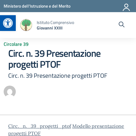
Vai ai contenuti
Vai al menu di navigazione
Vai al footer
Ministero dell'Istruzione e del Merito
Apri la barra degli strumenti
Istituto Comprensivo
Giovanni XXIII
Circolare 39
Circ. n. 39 Presentazione
progetti PTOF
Circ. n. 39 Presentazione progetti PTOF
Circ._n._39_progetti_ptof
Modello presentazione
progetti PTOF