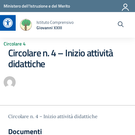
Vai ai contenuti
Vai al menu di navigazione
Vai al footer
Ministero dell'Istruzione e del Merito
Apri la barra degli strumenti
Istituto Comprensivo
Giovanni XXIII
Circolare 4
Circolare n. 4 – Inizio attività
didattiche
Circolare n. 4 – Inizio attività didattiche
Documenti