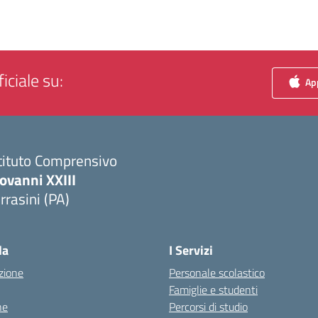
iciale su:
App
tituto Comprensivo
ovanni XXIII
rrasini (PA)
Visita la pagina iniziale della scuola
la
I Servizi
zione
Personale scolastico
Famiglie e studenti
ne
Percorsi di studio