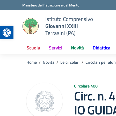
Vai ai contenuti
Vai al menu di navigazione
Vai al footer
Ministero dell'Istruzione e del Merito
Istituto Comprensivo
Giovanni XXIII
Apri la barra degli strumenti
Terrasini (PA)
Scuola
Servizi
Novità
Didattica
Home
Novità
Le circolari
Circolari per alun
Circolare 400
Circ. n
IO GUID