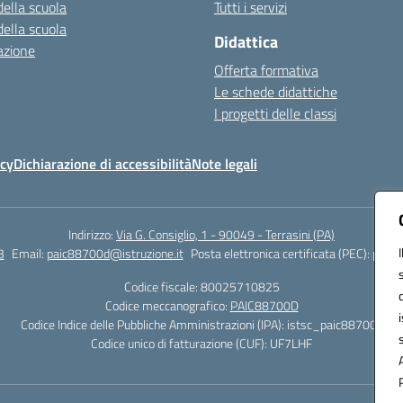
della scuola
Tutti i servizi
della scuola
Didattica
azione
Offerta formativa
Le schede didattiche
I progetti delle classi
icy
Dichiarazione di accessibilità
Note legali
Indirizzo:
Via G. Consiglio, 1 - 90049 - Terrasini (PA)
3
Email:
paic88700d@istruzione.it
Posta elettronica certificata (PEC):
paic8
Codice fiscale: 80025710825
Codice meccanografico:
PAIC88700D
Codice Indice delle Pubbliche Amministrazioni (IPA): istsc_paic88700d
Codice unico di fatturazione (CUF): UF7LHF