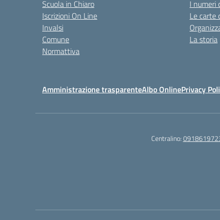
Scuola in Chiaro
I numeri 
Iscrizioni On Line
Le carte 
Invalsi
Organizz
Comune
La storia
Normattiva
Amministrazione trasparente
Albo Online
Privacy Pol
Centralino:
091861972