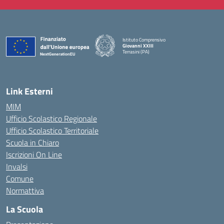
Istituto Comprensivo
Giovanni XXIII
Terrasini (PA)
— Visita la pagina iniziale della scuola
Link Esterni
MIM
Ufficio Scolastico Regionale
Ufficio Scolastico Territoriale
Scuola in Chiaro
Iscrizioni On Line
Invalsi
Comune
Normattiva
La Scuola