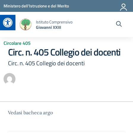
Vai ai contenuti
Vai al menu di navigazione
Vai al footer
Ministero dell'Istruzione e del Merito
Apri la barra degli strumenti
Istituto Comprensivo
Giovanni XXIII
Circolare 405
Circ. n. 405 Collegio dei docenti
Circ. n. 405 Collegio dei docenti
Vedasi bacheca argo