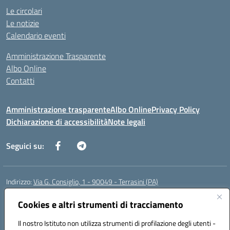
Le circolari
Le notizie
Calendario eventi
Amministrazione Trasparente
Albo Online
Contatti
Amministrazione trasparente
Albo Online
Privacy Policy
Dichiarazione di accessibilità
Note legali
Seguici su:
Indirizzo:
Via G. Consiglio, 1 - 90049 - Terrasini (PA)
Centralino:
0918619723
Email:
paic88700d@istruzione.it
Posta elettronica certificata (PEC):
Cookies e altri strumenti di tracciamento
paic88700d@pec.istruzione.it
Codice fiscale: 80025710825
Il nostro Istituto non utilizza strumenti di profilazione degli utenti -