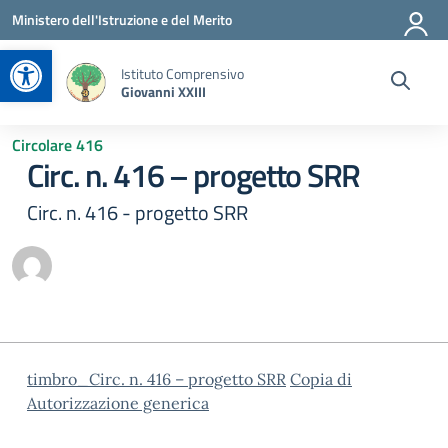
Vai ai contenuti
Vai al menu di navigazione
Vai al footer
Ministero dell'Istruzione e del Merito
Apri la barra degli strumenti
Istituto Comprensivo
Giovanni XXIII
Circolare 416
Circ. n. 416 – progetto SRR
Circ. n. 416 - progetto SRR
timbro_Circ. n. 416 – progetto SRR
Copia di
Autorizzazione generica