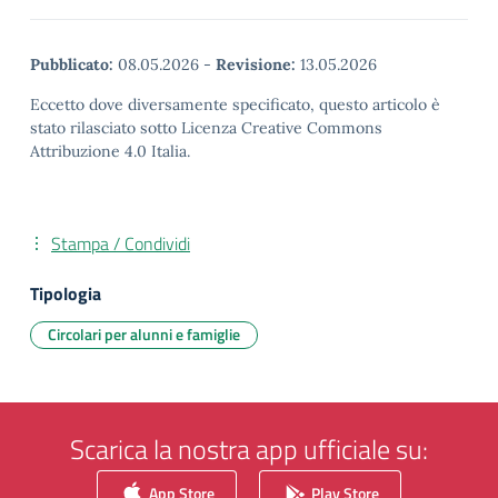
Pubblicato:
08.05.2026
-
Revisione:
13.05.2026
Eccetto dove diversamente specificato, questo articolo è
stato rilasciato sotto Licenza Creative Commons
Attribuzione 4.0 Italia.
Stampa / Condividi
Tipologia
Circolari per alunni e famiglie
Scarica la nostra app ufficiale su:
App Store
Play Store