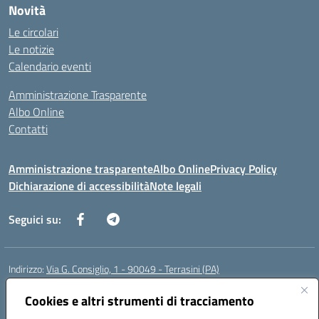
Novità
Le circolari
Le notizie
Calendario eventi
Amministrazione Trasparente
Albo Online
Contatti
Amministrazione trasparente
Albo Online
Privacy Policy
Dichiarazione di accessibilità
Note legali
Seguici su:
Indirizzo:
Via G. Consiglio, 1 - 90049 - Terrasini (PA)
Centralino:
0918619723
Email:
paic88700d@istruzione.it
Posta elettronica certificata (PEC):
Cookies e altri strumenti di tracciamento
paic88700d@pec.istruzione.it